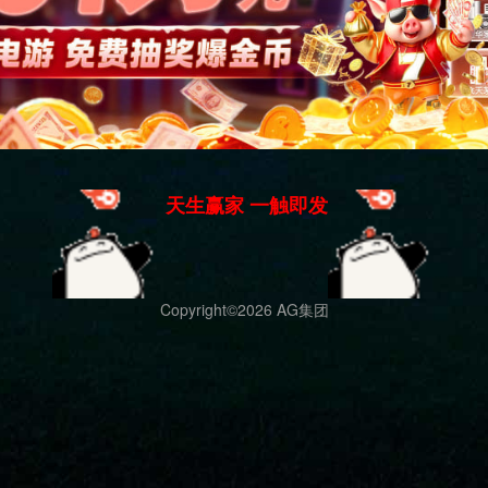
联系我们
地址：山东省德州市宁津县宏图路与香江大道交叉口
东100米路南
电话：18553494288 马总
邮箱：brtwfitness@163.com